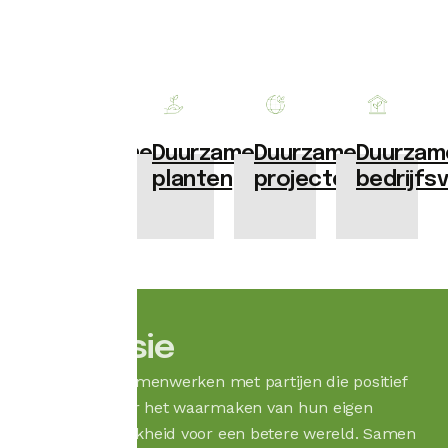
informatie.
Duurzame
Duurzame
Duurzam
Duurzame
planten
projecten
bedrijfs
producten
Onze visie
Stabilitas wil samenwerken met partijen die positief
staan tegenover het waarmaken van hun eigen
verantwoordelijkheid voor een betere wereld. Samen