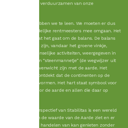
werken aan het verduurzamen van onze
leefomgeving.
Deze wereld hebben we te leen. We moeten er dus
als verantwoordelijke rentmeesters mee omgaan. Het
logo laat zien dat het gaat om de balans. De balans
kan alleen goed zijn, vandaar het groene vinkje,
wanneer de menselijke activiteiten, weergegeven in
de vorm van een “steenmannetje” (de wegwijzer uit
de bergen), in evenwicht zijn met de aarde. Het
geoefende oog ontdekt dat de continenten op de
aarde een hart vormen. Het hart staat symbool voor
liefde. Liefde voor de aarde en allen die daar op
wonen.
Het lonkend perspectief van Stabilitas is een wereld
waarin iedereen de waarde van de Aarde ziet en er
door zorgvuldig handelen van kan genieten zonder