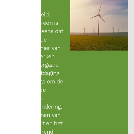
praktische
duurzaamheid.
Vrijwel iedereen is
het er over eens dat
we niet op de
huidige manier van
leven en werken
kunnen doorgaan.
Het is de uitdaging
van Stabilitas om de
ingewikkelde
materie van
klimaatverandering,
het verdwijnen van
biodiversiteit en het
voortwoekerend