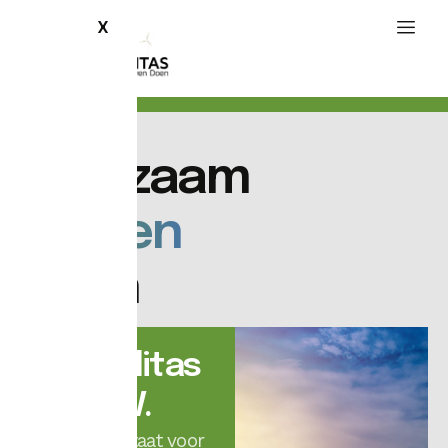
X
Duurzaam
Durven
Doen
Stabilitas
B.V.
Stabilitas staat voor