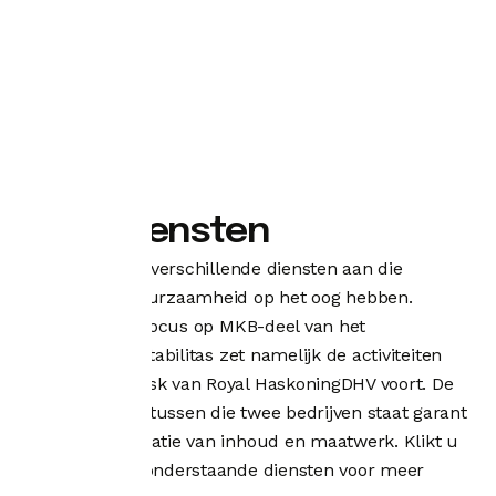
Onze diensten
Stabilitas biedt verschillende diensten aan die
allemaal de duurzaamheid op het oog hebben.
Daarbij ligt de focus op MKB-deel van het
bedrijfsleven. Stabilitas zet namelijk de activiteiten
van de MKB-desk van Royal HaskoningDHV voort. De
samenwerking tussen die twee bedrijven staat garant
voor de combinatie van inhoud en maatwerk. Klikt u
op één van de onderstaande diensten voor meer