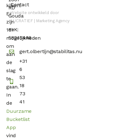
Contact
kijken.
RD
Website ontwikkeld door
Er
Gouda
LUCRATIEF | Marketing Agency
zijn
KvK:
101
58245448
mogelijkheden
om
gert.olbertijn@stabilitas.nu
aan
+31
de
6
slag
53
te
18
gaan.
73
In
41
de
Duurzame
Bucketlist
App
vind